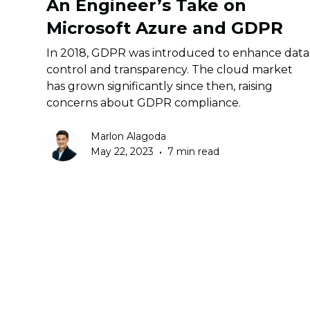
An Engineer’s Take on
Microsoft Azure and GDPR
In 2018, GDPR was introduced to enhance data
control and transparency. The cloud market
has grown significantly since then, raising
concerns about GDPR compliance.
Marlon Alagoda
•
May 22, 2023
7 min read