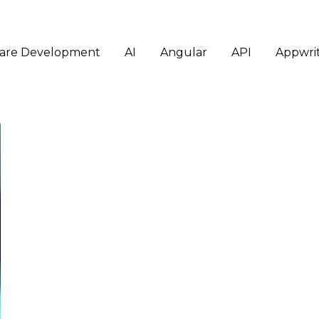
ware Development
AI
Angular
API
Appwri