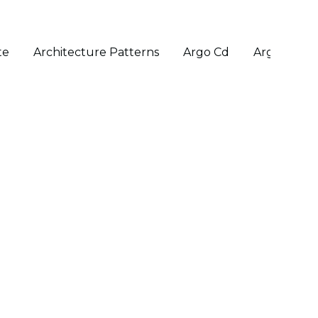
te
Architecture Patterns
Argo Cd
Argo Rollo