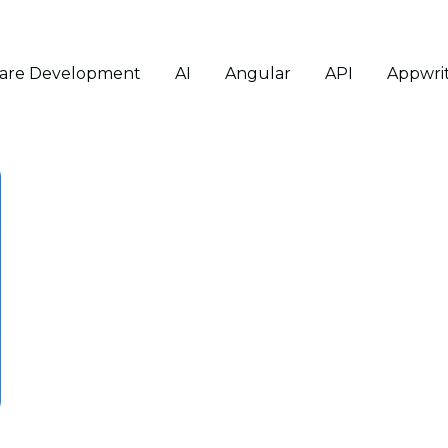
ware Development
AI
Angular
API
Appwri