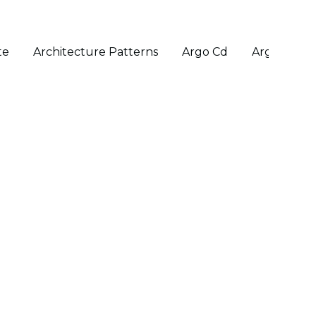
te
Architecture Patterns
Argo Cd
Argo Rollo